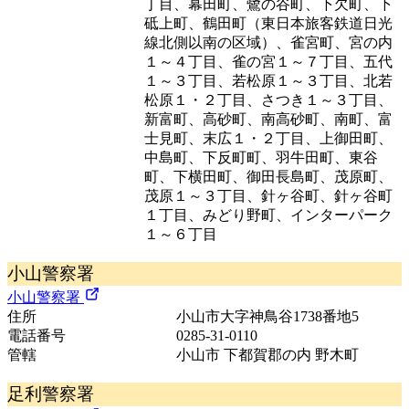
丁目、幕田町、鷺の谷町、下欠町、下
砥上町、鶴田町（東日本旅客鉄道日光
線北側以南の区域）、雀宮町、宮の内
１～４丁目、雀の宮１～７丁目、五代
１～３丁目、若松原１～３丁目、北若
松原１・２丁目、さつき１～３丁目、
新富町、高砂町、南高砂町、南町、富
士見町、末広１・２丁目、上御田町、
中島町、下反町町、羽牛田町、東谷
町、下横田町、御田長島町、茂原町、
茂原１～３丁目、針ヶ谷町、針ヶ谷町
１丁目、みどり野町、インターパーク
１～６丁目
小山警察署
小山警察署
住所
小山市大字神鳥谷1738番地5
電話番号
0285-31-0110
管轄
小山市 下都賀郡の内 野木町
足利警察署