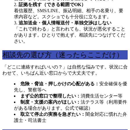
証拠を残す（できる範囲でOK）
着信履歴、SMS/LINE、振込明細、相手の名乗り、要
求内容など。スクショでも十分役に立ちます。
追加送金・個人情報送付・単独交渉はしない
「これで終わる」と言われても、状況が悪化すること
があります。ひとりで抱えず、相談先につなげてくだ
さい。
相談先の選び方（迷ったらここだけ）
「どこに連絡すればいいの？」は自然な悩みです。状況に合
わせて、いちばん近い窓口からで大丈夫です。
危険・脅迫・押しかけの心配がある：
安全確保を優
先し、警察等へ
まず公的窓口で整理したい：
消費生活センター等
制度・支援の案内がほしい：
法テラス等（利用要件
がある場合があります。公式で確認）
取立て停止の実務を急ぎたい：
闇金対応に慣れた弁
護士・司法書士