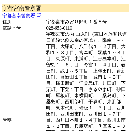
宇都宮南警察署
宇都宮南警察署
住所
宇都宮市みどり野町１番８号
電話番号
028-653-0110
宇都宮市の内 西原町（東日本旅客鉄道
日光線北側以南の区域）、陽南１～４
丁目、大塚町、八千代１・２丁目、大
和１～３丁目、宮本町、双葉１～３丁
目、東原町、東浦町、江曽島本町、江
曽島１～５丁目、今宮１～４丁目、春
日町、緑１～５丁目、上横田町、台新
田町、台新田１丁目、城南１～３丁
目、横田新町、江曽島町、川田町、下
栗町、下栗１丁目、さるやま町、砂田
町、屋板町、東横田町、上桑島町、下
桑島町、西刑部町、平塚町、東刑部
町、東木代町、瑞穂１～３丁目、西川
田町、西川田東町、西川田１～７丁
管轄
目、西川田本町１～４丁目、西川田南
１・２丁目、兵庫塚町、兵庫塚１～３