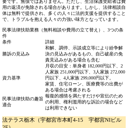
要です。無償ではありません。ただし、生活保護受給者は費
用の返済が免除される場合があります。しかし、法律相談自
体は無料で提供され、多くの人々に法的支援を提供すること
で、トラブルを抱える人々の力強い味方となっています。
民事法律扶助業務（無料相談や費用の立て替え）、3つの条
件
条件
詳細
和解、調停、示談成立等により紛争解
勝訴の見込み
決の見込みがあるもの、自己破産の免
責見込みがある場合も含む
月収の目安：単身者 182,000円以下、2
人家族 251,000円以下、3人家族 272,000
資力基準
円以下、4人家族 299,000円以下。
家賃、住宅ローン、医療費等の出費が
ある場合は考慮される
報復的感情を満たすだけや宣伝のため
民事法律扶助の趣旨
の利用、権利濫用的な訴訟の場合など
適合
は利用できない
法テラス栃木（宇都宮市本町4-15 宇都宮NIビル
2F）