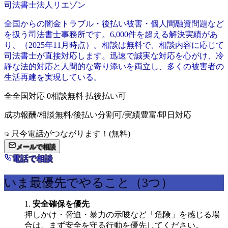
司法書士法人リエゾン
全国からの闇金トラブル・後払い被害・個人間融資問題など
を扱う司法書士事務所です。6,000件を超える解決実績があ
り、（2025年11月時点）。相談は無料で、相談内容に応じて
司法書士が直接対応します。迅速で誠実な対応を心がけ、冷
静な法的対応と人間的な寄り添いを両立し、多くの被害者の
生活再建を実現している。
全
全国対応
0
相談無料
払
後払い可
成功報酬/相談無料/後払い分割可/実績豊富/即日対応
只今電話がつながります！(無料)
メールで相談
電話で相談
いま最優先でやること（3つ）
安全確保を優先
押しかけ・脅迫・暴力の示唆など「危険」を感じる場
合は、まず安全を守る行動を優先してください。