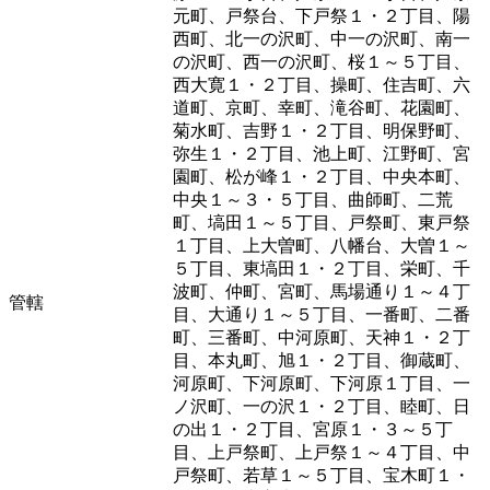
元町、戸祭台、下戸祭１・２丁目、陽
西町、北一の沢町、中一の沢町、南一
の沢町、西一の沢町、桜１～５丁目、
西大寛１・２丁目、操町、住吉町、六
道町、京町、幸町、滝谷町、花園町、
菊水町、吉野１・２丁目、明保野町、
弥生１・２丁目、池上町、江野町、宮
園町、松が峰１・２丁目、中央本町、
中央１～３・５丁目、曲師町、二荒
町、塙田１～５丁目、戸祭町、東戸祭
１丁目、上大曽町、八幡台、大曽１～
５丁目、東塙田１・２丁目、栄町、千
波町、仲町、宮町、馬場通り１～４丁
管轄
目、大通り１～５丁目、一番町、二番
町、三番町、中河原町、天神１・２丁
目、本丸町、旭１・２丁目、御蔵町、
河原町、下河原町、下河原１丁目、一
ノ沢町、一の沢１・２丁目、睦町、日
の出１・２丁目、宮原１・３～５丁
目、上戸祭町、上戸祭１～４丁目、中
戸祭町、若草１～５丁目、宝木町１・