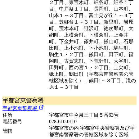
２丁目、東宝木町、細谷町、細谷１丁
目、中戸祭１丁目、長岡町、山本町、
山本１～３丁目、富士見が丘１～４丁
目、豊郷台１～３丁目、新里町、岩原
町、宝木本町、野沢町、徳次郎町、大
網町、上横倉町、下横倉町、上金井
町、下金井町、篠井町、飯山町、石那
田町、上小池町、下小池町、駒生町、
駒生１・２丁目、飯田町、田下町、福
岡町、古賀志町、下荒針町、大谷町、
田野町、西の宮１・２丁目、上欠町、
砥上町、鶴田町（宇都宮南警察署の管
轄区域を除く）、鶴田1～３丁目、滝の
原１～３丁目
宇都宮東警察署
宇都宮東警察署
住所
宇都宮市中今泉三丁目５番63号
電話番号
028-610-0110
宇都宮市の内 宇都宮中央警察署及び宇
管轄
都宮南警察署の管轄区域を除く区域