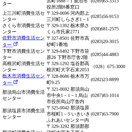
宮町1688－1 鹿沼市
(0289)63-3313
ター
役所2階8番窓口
上三川町消費生活セ
〒329-0696 河内郡上
(0285)56-9153
ンター
三川町しらさぎ1－1
さくら市消費生活セ
〒329-1392 栃木県さ
(028)681-2575
ンター
くら市氏家2771
佐野市消費生活セン
〒327-8501 佐野市高
(0283)20-3015
砂町1番地
ター
下野市消費生活セン
〒329-0492 下野市笹
(0285)44-4883
ター
原26 下野市庁舎2階
高根沢町消費生活セ
〒329-1292 塩谷郡高
（028）675-3000
ンター
根沢町大字石末2053
栃木市消費生活セン
〒328-8686 栃木市万
(0282)23-8899
町9-25
ター
〒321-0692 那須烏山
那須烏山市消費生活
市中央1－1－1 烏山
(0287)83-1014
センター
市役所烏山庁舎内
〒325-0042 那須塩原
那須塩原市消費生活
市桜町1－5 いきいき
(0287)63-7900
センター
ふれあいセンター内
〒329-3292 那須郡那