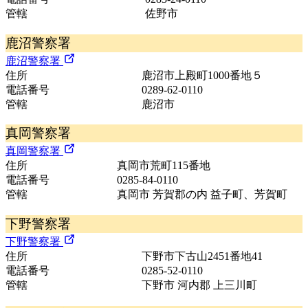
管轄
佐野市
鹿沼警察署
鹿沼警察署
住所
鹿沼市上殿町1000番地５
電話番号
0289-62-0110
管轄
鹿沼市
真岡警察署
真岡警察署
住所
真岡市荒町115番地
電話番号
0285-84-0110
管轄
真岡市 芳賀郡の内 益子町、芳賀町
下野警察署
下野警察署
住所
下野市下古山2451番地41
電話番号
0285-52-0110
管轄
下野市 河内郡 上三川町