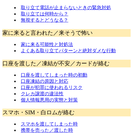
取り立て電話が止まらないときの緊急対処
取り立ては何時から？
無視するとどうなる？
家に来ると言われた／来そうで怖い
家に来る可能性と対処法
よくある取り立てパターンと絶対ダメな行動
口座を渡した／凍結が不安／カードが絡む
口座を渡してしまった時の初動
口座凍結の原因と対応
口座が犯罪に使われるリスク
クレカ譲渡の違法性
個人情報悪用の実態と対策
スマホ・SIM・白ロムが絡む
スマホを渡してしまった時
携帯を売った／渡した時