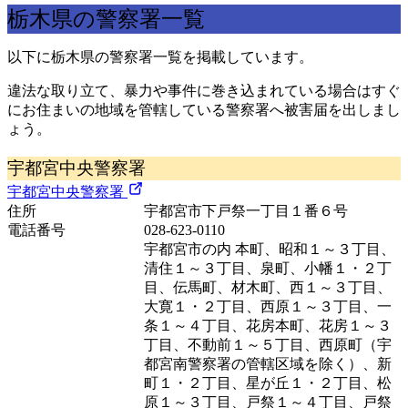
栃木県の警察署一覧
以下に栃木県の警察署一覧を掲載しています。
違法な取り立て、暴力や事件に巻き込まれている場合はすぐ
にお住まいの地域を管轄している警察署へ被害届を出しまし
ょう。
宇都宮中央警察署
宇都宮中央警察署
住所
宇都宮市下戸祭一丁目１番６号
電話番号
028-623-0110
宇都宮市の内 本町、昭和１～３丁目、
清住１～３丁目、泉町、小幡１・２丁
目、伝馬町、材木町、西１～３丁目、
大寛１・２丁目、西原１～３丁目、一
条１～４丁目、花房本町、花房１～３
丁目、不動前１～５丁目、西原町（宇
都宮南警察署の管轄区域を除く）、新
町１・２丁目、星が丘１・２丁目、松
原１～３丁目、戸祭１～４丁目、戸祭