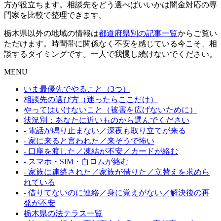
方が役立ちます。相談先をどう選べばいいかは闇金対応の専
門家を比較で整理できます。
栃木県以外の地域の情報は
都道府県別の記事一覧
からご覧い
ただけます。時間帯に関係なく不安を感じている今こそ、相
談するタイミングです。一人で我慢し続けないでください。
MENU
いま最優先でやること（3つ）
相談先の選び方（迷ったらここだけ）
やってはいけないこと（被害を広げないために）
状況別：あなたに近いものから選んでください
- 電話が鳴り止まない／深夜も取り立てが来る
- 家に来ると言われた／来そうで怖い
- 口座を渡した／凍結が不安／カードが絡む
- スマホ・SIM・白ロムが絡む
- 家族に連絡された／家族が借りた／立替えを求めら
れている
- 借りてないのに連絡／身に覚えがない／解決後の再
発が不安
栃木県の法テラス一覧