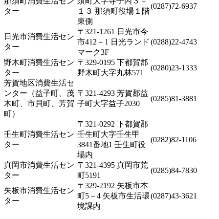
那須町消費生活セン
須町大字寺子丙３－
(0287)72-6937
ター
１３ 那須町役場１階
東側
〒321-1261 日光市今
日光市消費生活セン
市412－1 日光ランド
(0288)22-4743
ター
マーク3F
野木町消費生活セン
〒329-0195 下都賀郡
(0280)23-1333
ター
野木町大字丸林571
芳賀地区消費生活セ
ンター（益子町、茂
〒321-4293 芳賀郡益
(0285)81-3881
木町、市貝町、芳賀
子町大字益子2030
町）
〒321-0292 下都賀郡
壬生町消費生活セン
壬生町大字壬生甲
(0282)82-1106
ター
3841番地1 壬生町役
場内
真岡市消費生活セン
〒321-4395 真岡市荒
(0285)84-7830
ター
町5191
〒329-2192 矢板市本
矢板市消費生活セン
町5－4 矢板市生活環
(0287)43-3621
ター
境課内