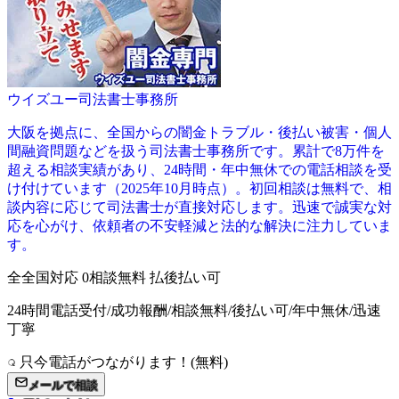
ウイズユー司法書士事務所
大阪を拠点に、全国からの闇金トラブル・後払い被害・個人
間融資問題などを扱う司法書士事務所です。累計で8万件を
超える相談実績があり、24時間・年中無休での電話相談を受
け付けています（2025年10月時点）。初回相談は無料で、相
談内容に応じて司法書士が直接対応します。迅速で誠実な対
応を心がけ、依頼者の不安軽減と法的な解決に注力していま
す。
全
全国対応
0
相談無料
払
後払い可
24時間電話受付/成功報酬/相談無料/後払い可/年中無休/迅速
丁寧
只今電話がつながります！(無料)
メールで相談