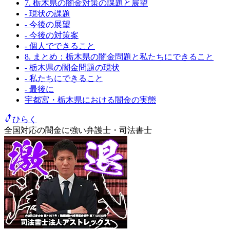
7. 栃木県の闇金対策の課題と展望
- 現状の課題
- 今後の展望
- 今後の対策案
- 個人でできること
8. まとめ：栃木県の闇金問題と私たちにできること
- 栃木県の闇金問題の現状
- 私たちにできること
- 最後に
宇都宮・栃木県における闇金の実態
ひらく
全国対応の闇金に強い弁護士・司法書士