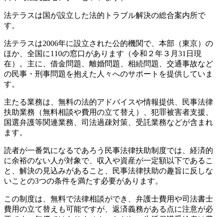
法テラスは国が設立した法的トラブル解決の総合案内所で
す。
法テラスは2006年に設立された公的機関で、本部（東京）の
ほか、全国に110の窓口があります（令和２年３月31日現
在）。主に、借金問題、離婚問題、相続問題、交通事故など
の民事・刑事問題を抱えた人々へのサポートを提供していま
す。
主たる業務は、無料の法的アドバイスや情報提供、民事法律
扶助業務（無料相談や費用の立て替え）、犯罪被害者支援、
国選弁護等関連業務、司法過疎対策、受託業務などが含まれ
ます。
読者が一番気になるであろう民事法律扶助制度では、経済的
に余裕のない人が対象で、収入や資産が一定額以下であるこ
と、解決の見込みがあること、民事法律扶助の趣旨に反しな
いことの3つの条件を満たす必要があります。
この制度は、無料で法律相談ができ、弁護士費用や司法書士
費用の立て替えも可能ですが、返済義務がある点に注意が必