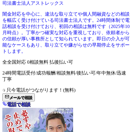
司法書士法人アストレックス
闇金対応を中心に、違法な取り立てや個人間融資などの相談
を幅広く受け付けている司法書士法人です。24時間体制で電
話相談を受け付けており、初回の相談は無料です（2025年10
月時点）。丁寧かつ確実な対応を重視しており、依頼者から
の信頼が厚い事務所として知られています。即日の介入が可
能なケースもあり、取り立てや嫌がらせの早期停止をサポー
トします。
全
全国対応
0
相談無料
払
後払い可
24時間電話受付/成功報酬/相談無料/後払い可/年中無休/迅速
丁寧
只今電話がつながります！(無料)
メールで相談
電話で相談