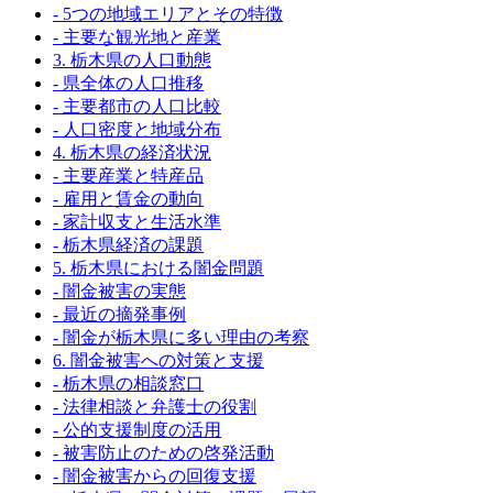
- 5つの地域エリアとその特徴
- 主要な観光地と産業
3. 栃木県の人口動態
- 県全体の人口推移
- 主要都市の人口比較
- 人口密度と地域分布
4. 栃木県の経済状況
- 主要産業と特産品
- 雇用と賃金の動向
- 家計収支と生活水準
- 栃木県経済の課題
5. 栃木県における闇金問題
- 闇金被害の実態
- 最近の摘発事例
- 闇金が栃木県に多い理由の考察
6. 闇金被害への対策と支援
- 栃木県の相談窓口
- 法律相談と弁護士の役割
- 公的支援制度の活用
- 被害防止のための啓発活動
- 闇金被害からの回復支援