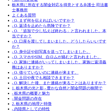
栃木県に所在する闇金対応を得意とする弁護士 司法書
士事務所
よくある質問
- Q. まず何を伝えればいいですか？
- Q. 返済を止めたら危険ですか？
- Q. 「追加で少し払えば終わる」と言われました。本
当ですか？
- Q. 口座を渡してしまいました。どうしたらいいです
か？
- Q. 身分証や顔写真を送ってしまいました。
- Q. スマホやSIM、白ロムが絡むと言われました。
- Q. 家族に連絡がいってしまいました。家族に返済義
務はありますか？
- Q. 借りていないのに連絡が来ます。
- Q. 土日や夜でも相談できますか？
- Q. 解決した後、また連絡が来ることはありますか？
1. 栃木県の光と影 - 豊かな自然と闇金問題の狭間で
- 栃木県の概要と魅力
- 闇金問題の存在
2. 栃木県の地理と特徴
- 内陸県としての特性