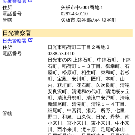
矢板警察署
住所
矢板市中2001番地１
電話番号
0287-43-0110
管轄
矢板市 塩谷郡の内 塩谷町
日光警察署
日光警察署
住所
日光市稲荷町二丁目２番地２
電話番号
0288-53-0110
日光市の内 上鉢石町、中鉢石町、下鉢
石町、稲荷町１～３丁目、御幸町、石
屋町、松原町、相生町、東和町、若杉
町、宝殿、安川町、匠町、本町、山
内、萩垣面、花石町、久次良町、清滝
安良沢町、清滝和の代町、清滝桜ヶ丘
町、清滝丹勢町、清滝中安戸町、清滝
新細尾町、清滝町、清滝１～４丁目、
細尾町、中宮祠、湯元、所野、七里、
管轄
野口、和泉、山久保、日光、丹勢、南
小来川、宮小来川、東小来川、中小来
川、西小来川、滝ヶ原、足尾町本山、