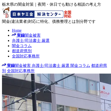
栃木県の闇金対策｜夜間・休日でも動ける相談の考え方
闇金(違法業者)対応に特化、債務整理とは別分野です
Home
実録
闇金被害
弁護士/司法書士
厳選
闇金コラム
都道府県別
全国対応事務所
実録
闇金被害
弁護士/司法書士
厳選
闇金コラム
都道府県
別
全国対応事務所