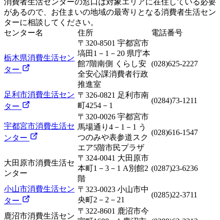
消費者生活センターの窓口は対象エリアに在住している必要
があるので、お住まいの地域の最寄りとなる消費者生活セン
ターに相談してください。
センター名
住所
電話番号
〒320-8501 宇都宮市
塙田1－1－20 県庁本
栃木県消費生活セン
館7階南側 くらし安
(028)625-2227
ター
全安心課消費者行政
推進室
足利市消費生活セン
〒326-0821 足利市南
(0284)73-1211
町4254－1
ター
〒320-0026 宇都宮市
宇都宮市消費生活セ
馬場通り4－1－1 う
(028)616-1547
つのみや表参道スク
ンター
エア5階市民プラザ
〒324-0041 大田原市
大田原市消費生活セ
本町1－3－1 A別館2
(0287)23-6236
ンター
階
小山市消費生活セン
〒323-0023 小山市中
(0285)22-3711
央町2－2－21
ター
〒322-8601 鹿沼市今
鹿沼市消費生活セン