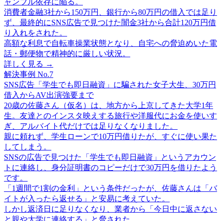
ャンブル依存に陥る。
消費者金融3社から150万円、銀行から80万円の借入では足り
ず、最終的にSNS広告で見つけた闇金3社から合計120万円借
り入れをされた。
高額な利息で自転車操業状態となり、自宅への脅迫めいた電
話・郵便物で精神的に厳しい状況。
詳しく見る →
解決事例
No.7
SNS広告「学生でも即日融資」に騙された女子大生、30万円
借入からAV出演強要まで
20歳の佐藤さん（仮名）は、地方から上京してきた大学1年
生。友達とのインスタ映えする旅行や洋服代にお金を使いす
ぎ、アルバイト代だけでは足りなくなりました。
親に頼れず、学生ローンで10万円借りたが、すぐに使い果た
してしまう。
SNSの広告で見つけた「学生でも即日融資」というアカウン
トに連絡し、身分証明書のコピーだけで30万円を借りたよう
です。
「1週間で1割の金利」という条件だったが、佐藤さんは「バ
イトが入ったら返せる」と安易に考えていた。
しかし返済日に足りなくなり、業者から「今日中に返さない
と親や大学に連絡する」と脅された。