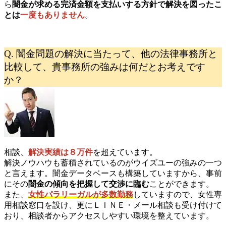
ら
闇金が求める完済金額を支払いする方針で解決を図ったこ
とは
一度もありません
。
Q. 闇金問題の解決に当たって、他の法律事務所と
比較して、貴事務所の強みは何だとお考えです
か？
相談、
解決実績は８万件
を超えています。
解決ノウハウも蓄積されているのがウイズユーの強みの一つ
と言えます。闇金データベースも構築していますから、事前
にその
闇金の傾向を把握して交渉に臨む
ことができます。
また、
女性パラリーガルが多数勤務
していますので、女性専
用相談窓口を設け、更にＬＩＮＥ・メール相談も受け付けて
おり、相談者からアクセスしやすい環境を整えています。