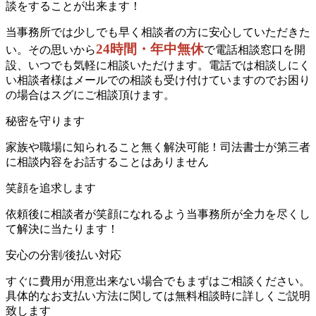
談をすることが出来ます！
当事務所では少しでも早く相談者の方に安心していただきた
24時間・年中無休
い。その思いから
で電話相談窓口を開
設、いつでも気軽に相談いただけます。電話では相談しにく
い相談者様はメールでの相談も受け付けています
のでお困り
の場合はスグにご相談頂けます。
秘密
を守ります
家族や職場に知られること無く解決可能！司法書士が第三者
に相談内容をお話することはありません
笑顔を追求
します
依頼後に相談者が笑顔になれるよう当事務所が全力を尽くし
て解決に当たります！
安心の
分割/後払い対応
すぐに費用が用意出来ない場合でもまずはご相談ください。
具体的なお支払い方法に関しては無料相談時に詳しくご説明
致します