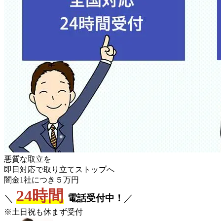
悪質な取立を
即日対応で取り立てストップへ
闇金1社につき５万円
24時間
＼
電話受付中！
／
※土日祝も休まず受付