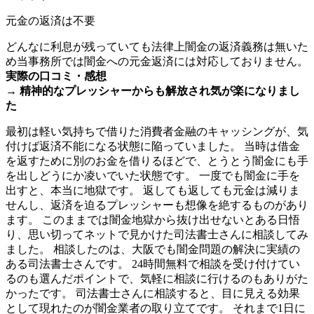
元金の
返済は不要
どんなに利息が残っていても法律上闇金の返済義務は無いた
め当事務所では闇金への元金返済には対応しておりません。
実際の口コミ・感想
→ 精神的なプレッシャーからも解放され気が楽になりまし
た
最初は軽い気持ちで借りた消費者金融のキャッシングが、気
付けば返済不能になる状態に陥っていました。 当時は借金
を返すために別のお金を借りるほどで、とうとう闇金にも手
を出しどうにか凌いでいた状態です。 一度でも闇金に手を
出すと、本当に地獄です。 返しても返しても元金は減りま
せんし、返済を迫るプレッシャーも想像を絶するものがあり
ます。 このままでは闇金地獄から抜け出せないとある日悟
り、思い切ってネットで見かけた司法書士さんに相談してみ
ました。 相談したのは、大阪でも闇金問題の解決に実績の
ある司法書士さんです。 24時間無料で相談を受け付けてい
るのも選んだポイントで、気軽に相談に行けるのもありがた
かったです。 司法書士さんに相談すると、目に見える効果
として現れたのが闇金業者の取り立てです。 それまで1日に