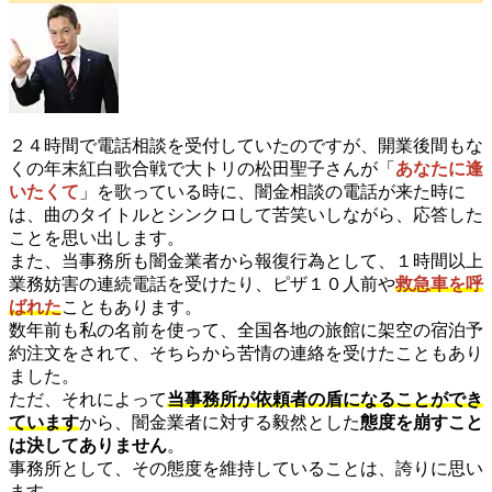
２４時間で電話相談を受付していたのですが、開業後間もな
くの年末紅白歌合戦で大トリの松田聖子さんが「
あなたに逢
いたくて
」を歌っている時に、闇金相談の電話が来た時に
は、曲のタイトルとシンクロして苦笑いしながら、応答した
ことを思い出します。
また、当事務所も闇金業者から報復行為として、１時間以上
業務妨害の連続電話を受けたり、ピザ１０人前や
救急車を呼
ばれた
こともあります。
数年前も私の名前を使って、全国各地の旅館に架空の宿泊予
約注文をされて、そちらから苦情の連絡を受けたこともあり
ました。
ただ、それによって
当事務所が依頼者の盾になることができ
ています
から、闇金業者に対する毅然とした
態度を崩すこと
は決してありません
。
事務所として、その態度を維持していることは、誇りに思い
ます。