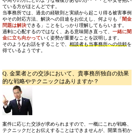
や周りの方にどのような報復があるのか・・・と不安を抱い
ている方がほとんどです。
当事務所では、過去の経験則と実績から起こり得る被害事例
やその対応方法、解決への目途をお伝えし、何よりも「
闇金
問題は解決
できる」ことをしっかり理解してもらいます。
過剰に心配するのではなく、ある意味開き直って、
一緒に闇
金に立ち向かって
いく姿勢が重要なことを説明します。
そのようなお話をすることで、
相談者も当事務所への信頼
を
得ているようです。
Q. 金業者との交渉において、貴事務所独自の効果
的な戦略やテクニックはありますか？
案件に応じた交渉が求められますので、一概にこれが戦略、
テクニックだとお伝えすることはできませんが、開業当初か