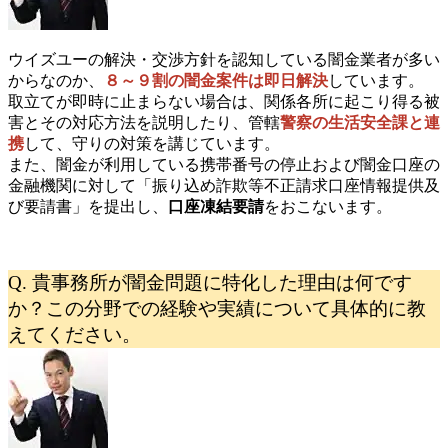
ウイズユーの解決・交渉方針を認知している闇金業者が多い
からなのか、
８～９割の闇金案件は即日解決
しています。
取立てが即時に止まらない場合は、関係各所に起こり得る被
害とその対応方法を説明したり、管轄
警察の生活安全課と連
携
して、守りの対策を講じています。
また、闇金が利用している携帯番号の停止および闇金口座の
金融機関に対して「振り込め詐欺等不正請求口座情報提供及
び要請書」を提出し、
口座凍結要請
をおこないます。
Q. 貴事務所が闇金問題に特化した理由は何です
か？この分野での経験や実績について具体的に教
えてください。