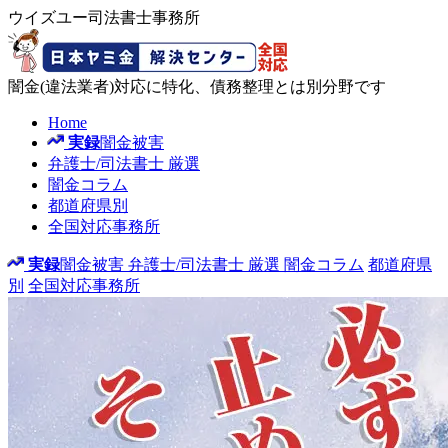
ウイズユー司法書士事務所
闇金(違法業者)対応に特化、債務整理とは別分野です
Home
実録
闇金被害
弁護士/司法書士
厳選
闇金コラム
都道府県別
全国対応事務所
実録
闇金被害
弁護士/司法書士
厳選
闇金コラム
都道府県
別
全国対応事務所