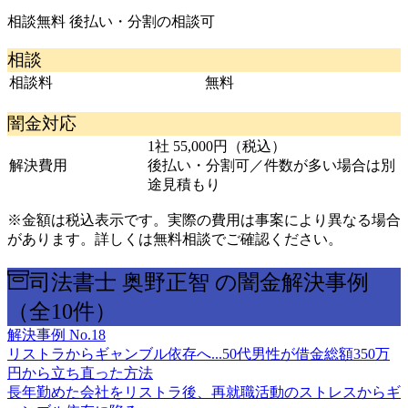
相談無料
後払い・分割の相談可
相談
相談料
無料
闇金対応
1社 55,000円（税込）
解決費用
後払い・分割可／件数が多い場合は別
途見積もり
※金額は税込表示です。実際の費用は事案により異なる場合
があります。詳しくは無料相談でご確認ください。
司法書士 奥野正智 の闇金解決事例
（全10件）
解決事例
No.18
リストラからギャンブル依存へ...50代男性が借金総額350万
円から立ち直った方法
長年勤めた会社をリストラ後、再就職活動のストレスからギ