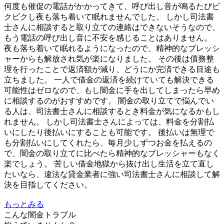
何度も催促の電話がかかってきて、呼び出し音が鳴るたびビ
クビクし夜も落ち着いて眠れませんでした。 しかし司法書
士さんに相談すると取り立ての連絡はできないそうなので、
もう電話の呼び出し音に不安を感じることはありません。
夜も落ち着いて眠れるようになったので、精神的なプレッシ
ャーからも解放され気が楽になりました。 その後は債務整
理を行ったことで返済額が減り、どうにか完済できる目途も
立ちました。 一人で借金の返済を続けていても解決できる
可能性はゼロなので、もし闇金に手を出してしまったら早め
に相談するのがおすすめです。 闇金の取り立てで悩んでい
る人は、司法書士さんに相談するとき料金が気になるかもし
れません。 しかし司法書士さんによっては、料金を分割払
いにしたり後払いにすることも可能です。 後払いは無理で
も分割払いにしてくれたら、毎月少しずつお金を払えるの
で、闇金の取り立てに比べたら精神的なプレッシャーもなく
楽でしょう。 苦しい借金地獄から抜け出し生活を立て直し
たいなら、違法な貸金業者に強い司法書士さんに相談して解
決を目指してください。
もっとみる
こんな闇金トラブル