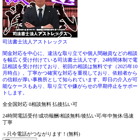
司法書士法人アストレックス
闇金対応を中心に、違法な取り立てや個人間融資などの相談
を幅広く受け付けている司法書士法人です。24時間体制で電
話相談を受け付けており、初回の相談は無料です（2025年10
月時点）。丁寧かつ確実な対応を重視しており、依頼者から
の信頼が厚い事務所として知られています。即日の介入が可
能なケースもあり、取り立てや嫌がらせの早期停止をサポー
トします。
全
全国対応
0
相談無料
払
後払い可
24時間電話受付/成功報酬/相談無料/後払い可/年中無休/迅速
丁寧
只今電話がつながります！(無料)