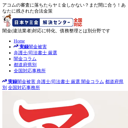
アコムの審査に落ちたらヤミ金しかない？まだ間に合う！あ
なたに残された合法金策
闇金(違法業者)対応に特化、債務整理とは別分野です
Home
実録
闇金被害
弁護士/司法書士
厳選
闇金コラム
都道府県別
全国対応事務所
実録
闇金被害
弁護士/司法書士
厳選
闇金コラム
都道府県
別
全国対応事務所