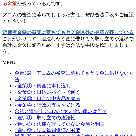
る金策
が残っている
んです。
アコムの審査に落ちてしまった方は、ぜひ合法手段をご確認
ください！
消費者金融の審査に落ちてもヤミ金以外の金策が残っている
ことがあります。違法なヤミ金に借りると取り立てや返済で
余計に金欠に陥るため、まずは合法な手段を検討しましょ
う。
MENU
金策3選｜アコムの審査に落ちてもヤミ金に借りない方
法
- 金策①：街金に申し込む
- 金策②：日払いバイトで働く
- 金策③：自宅の中古品を売る
- 金策④：行政の支援を受ける
合法と違法｜アコムとヤミ金の違いは何？
- 違い①：取り立ての違法性
- 違い②：法律を守っていない金利と利息
- 違い③：ほぼ毎週返済が必要