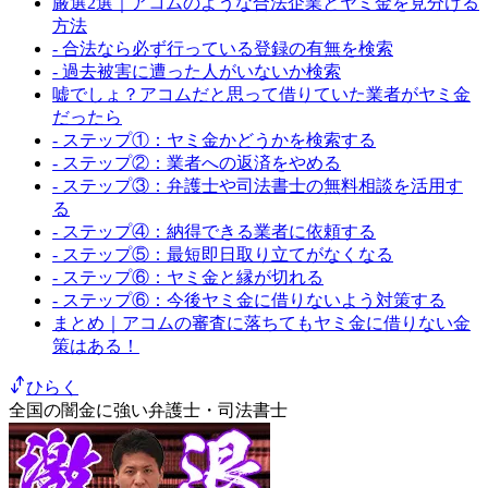
厳選2選｜アコムのような合法企業とヤミ金を見分ける
方法
- 合法なら必ず行っている登録の有無を検索
- 過去被害に遭った人がいないか検索
嘘でしょ？アコムだと思って借りていた業者がヤミ金
だったら
- ステップ①：ヤミ金かどうかを検索する
- ステップ②：業者への返済をやめる
- ステップ③：弁護士や司法書士の無料相談を活用す
る
- ステップ④：納得できる業者に依頼する
- ステップ⑤：最短即日取り立てがなくなる
- ステップ⑥：ヤミ金と縁が切れる
- ステップ⑥：今後ヤミ金に借りないよう対策する
まとめ｜アコムの審査に落ちてもヤミ金に借りない金
策はある！
ひらく
全国の闇金に強い弁護士・司法書士