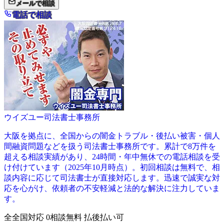
メールで相談
電話で相談
ウイズユー司法書士事務所
大阪を拠点に、全国からの闇金トラブル・後払い被害・個人
間融資問題などを扱う司法書士事務所です。累計で8万件を
超える相談実績があり、24時間・年中無休での電話相談を受
け付けています（2025年10月時点）。初回相談は無料で、相
談内容に応じて司法書士が直接対応します。迅速で誠実な対
応を心がけ、依頼者の不安軽減と法的な解決に注力していま
す。
全
全国対応
0
相談無料
払
後払い可