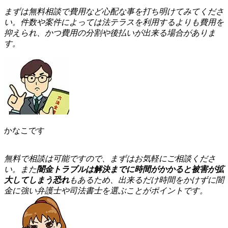
ま
ずは無料相談で費用など心配な事を打ち明けてみてくださ
い。件数や案件によっては法テラスを利用するよりも費用を
抑えられ、かつ費用の分割や後払いが出来る場合がありま
す。
かなこです
無
料で相談は可能ですので、まずはお気軽にご相談くださ
い。また
闇金トラブルは解決までに時間がかかると被害が拡
大してしまう恐れ
もあるため、出来るだけ時間をかけずに闇
金に強い弁護士や司法書士を選ぶことがポイントです。