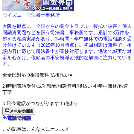
ウイズユー司法書士事務所
大阪を拠点に、全国からの闇金トラブル・後払い被害・個人
間融資問題などを扱う司法書士事務所です。累計で8万件を
超える相談実績があり、24時間・年中無休での電話相談を受
け付けています（2025年10月時点）。初回相談は無料で、相
談内容に応じて司法書士が直接対応します。迅速で誠実な対
応を心がけ、依頼者の不安軽減と法的な解決に注力していま
す。
全
全国対応
0
相談無料
払
後払い可
24時間電話受付/成功報酬/相談無料/後払い可/年中無休/迅速
丁寧
只今電話がつながります！(無料)
メールで相談
電話で相談
この記事はこんな人にオススメ