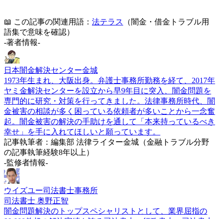
📖 この記事の関連用語：
法テラス
（闇金・借金トラブル用
語集で意味を確認）
-著者情報-
日本闇金解決センター金城
1973年生まれ、大阪出身。弁護士事務所勤務を経て、2017年
ヤミ金解決センターを設立から早9年目に突入、闇金問題を
専門的に研究・対策を行ってきました。法律事務所時代、闇
金被害の相談が多く困っている依頼者が多いことから一念奮
起。闇金被害の解決の手助けを通して「本来持っているべき
幸せ」を手に入れてほしいと願っています。
記事執筆者：編集部 法律ライター金城（金融トラブル分野
の記事執筆経験8年以上）
-監修者情報-
ウイズユー司法書士事務所
司法書士 奥野正智
闇金問題解決のトップスペシャリストとして、業界屈指の