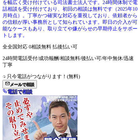
を幅広く受け付けている司法書士法人です。24時間体制で電
話相談を受け付けており、初回の相談は無料です（2025年10
月時点）。丁寧かつ確実な対応を重視しており、依頼者から
の信頼が厚い事務所として知られています。即日の介入が可
能なケースもあり、取り立てや嫌がらせの早期停止をサポー
トします。
全
全国対応
0
相談無料
払
後払い可
24時間電話受付/成功報酬/相談無料/後払い可/年中無休/迅速
丁寧
只今電話がつながります！(無料)
メールで相談
電話で相談