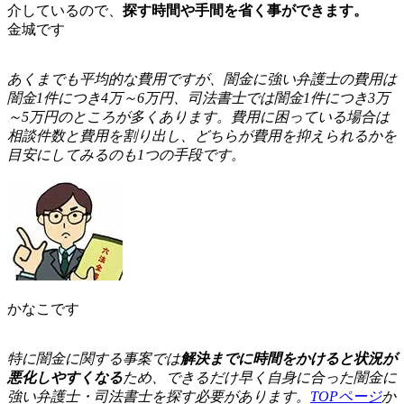
介しているので、
探す時間や手間を省く事ができます。
金城です
あ
くまでも平均的な費用ですが、闇金に強い弁護士の費用は
闇金1件につき4万～6万円、司法書士では闇金1件につき3万
～5万円のところが多くあります。費用に困っている場合は
相談件数と費用を割り出し、どちらが費用を抑えられるかを
目安にしてみるのも1つの手段です。
かなこです
特
に闇金に関する事案では
解決までに時間をかけると状況が
悪化しやすくなる
ため、できるだけ早く自身に合った闇金に
強い弁護士・司法書士を探す必要があります。
TOPページ
か