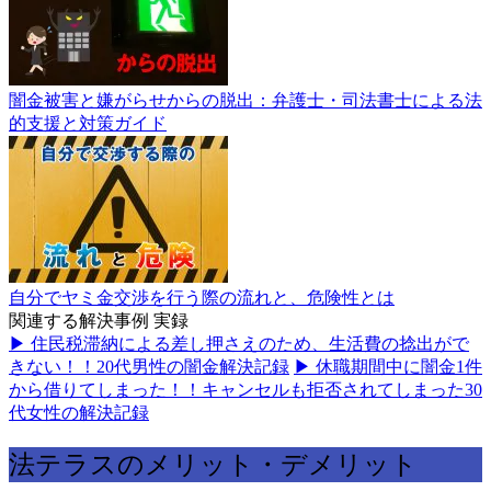
闇金被害と嫌がらせからの脱出：弁護士・司法書士による法
的支援と対策ガイド
自分でヤミ金交渉を行う際の流れと、危険性とは
関連する解決事例
実録
▶ 住民税滞納による差し押さえのため、生活費の捻出がで
きない！！20代男性の闇金解決記録
▶ 休職期間中に闇金1件
から借りてしまった！！キャンセルも拒否されてしまった30
代女性の解決記録
法テラスのメリット・デメリット