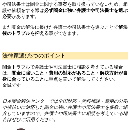
や司法書士は闇金に関する事案を取り扱っていないため、相
談や依頼をする際は
必ず闇金に強い弁護士や司法書士を選ぶ
必要
があります。
また闇金の解決に長けた弁護士や司法書士を選ぶことで
解決
後のトラブルを抑える
事ができます。
法律家選び3つのポイント
闇金トラブルで弁護士や司法書士に相談を考えている場合
は、
闇金に強いこと・費用の対応があること・解決方針が自
身に合っていること
に重点を置いて解決してください。
金城です
日
本闇金解決センターでは全国対応・無料相談・費用の分割
や後払いに対応した闇金に強い弁護士や司法書士を多数ご紹
介していますので、弁護士や司法書士に相談を考えている場
合はぜひご活用ください。