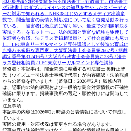
80,000件超の解決実績を誇る司法書士・行政書士。司法書士
×行政書士のダブルライセンスの知見を生かしたスピーディ
ーな対応で知られる。NHKをはじめとするメディア出演多
数で、闇金被害の実情と対処法について広く啓発活動を行っ
ている。「被害者に徹底的に寄り添い、最速での問題解決を
実現する」をモットーに、法的知識と豊富な経験を駆使して
依頼者を救済。法テラス登録相談員として社会貢献にも尽力
し、LEC東京リーガルマインド専任講師として後進の育成に
も携わる多彩な専門家。大阪司法書士会会員第2667号 / 簡裁
認定番号第312416号 / 大阪府行政書士会会員第7123号 / 法テ
ラス登録相談員 / LEC東京リーガルマインド専任講師
監修者：本記事は、闇金問題に精通する司法書士 奥野正智
氏（ウイズユー司法書士事務所代表）が内容確認・法的観点
からの監修を行いました（監修日：2026年2月）監修内容
は、記事内の法的表現および一般的な闇金対策情報の正確性
確認に限ります。掲載事務所の選定・順位付けには関与して
いません。
注意事項
本記事の内容は2026年2月時点の公表情報に基づいて作成し
ています。
実際の費用・対応状況は変更される場合があります。
記事内容は法的助言ではなく、一般的な情報提供を目的とし