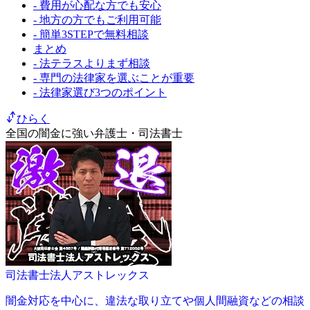
- 費用が心配な方でも安心
- 地方の方でもご利用可能
- 簡単3STEPで無料相談
まとめ
- 法テラスよりまず相談
- 専門の法律家を選ぶことが重要
- 法律家選び3つのポイント
ひらく
全国の闇金に強い弁護士・司法書士
司法書士法人アストレックス
闇金対応を中心に、違法な取り立てや個人間融資などの相談