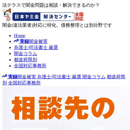
法テラスで闇金問題は相談・解決できるのか？
闇金(違法業者)対応に特化、債務整理とは別分野です
Home
実録
闇金被害
弁護士/司法書士
厳選
闇金コラム
都道府県別
全国対応事務所
実録
闇金被害
弁護士/司法書士
厳選
闇金コラム
都道府県
別
全国対応事務所