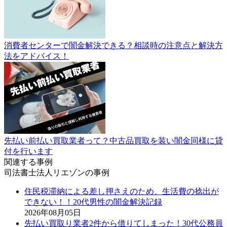
消費者センターで闇金解決できる？相談時の注意点と解決方
法をアドバイス！
先払い前払い買取業者って？中古品買取を装い闇金同様に貸
付を行います
関連する事例
司法書士法人リエゾンの事例
住民税滞納による差し押さえのため、生活費の捻出が
できない！！20代男性の闇金解決記録
2026年08月05日
先払い買取り業者2件から借りてしまった！30代公務員