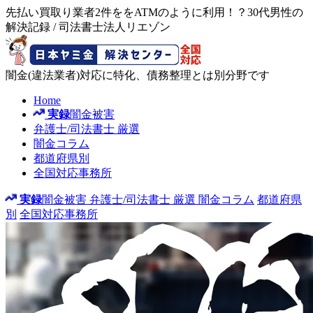
先払い買取り業者2件ををATMのように利用！？30代男性の
解決記録 / 司法書士法人リエゾン
闇金(違法業者)対応に特化、債務整理とは別分野です
Home
実録
闇金被害
弁護士/司法書士
厳選
闇金コラム
都道府県別
全国対応事務所
実録
闇金被害
弁護士/司法書士
厳選
闇金コラム
都道府県
別
全国対応事務所