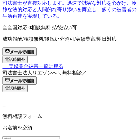
司法書士が直接対応します。迅速で誠実な対応を心がけ、冷
静な法的対応と人間的な寄り添いを両立し、多くの被害者の
生活再建を実現している。
全
全国対応
0
相談無料
払
後払い可
成功報酬/相談無料/後払い分割可/実績豊富/即日対応
メールで相談
電話時間外
← 実録闇金被害一覧に戻る
司法書士法人リエゾンへ
＼無料相談／
メールで相談
電話時間外
-
-
無料相談
フォーム
お名前
※必須