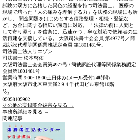
試験の双方に合格した異色の経歴を持つ司法書士。 医療の
現場で培った「人の痛みを理解する力」を法務の現場にも活
かし、 闇金問題をはじめとする債務整理・相続・登記な
ど、お金に関する幅広い課題に対応。 「法律の前に人間と
して寄り添う」を信条に、迅速かつ丁寧な対応で依頼者の生
活再建を支援している。 大阪司法書士会会員 第4977号／簡
裁訴訟代理等関係業務認定会員 第1801481号。
司法書士法人リエゾン
司法書士 松本啓佑
大阪司法書士会会員第4977号 / 簡裁訴訟代理等関係業務認定
会員第1801481号
営業時間 9:00~18:00土日休み(メール受付24時間)
大阪府大阪市北区東天満2-9-4 千代田ビル東館10階
05058105902
その他の実録闇金被害を見る →
事務所詳細を見る →
関連記事