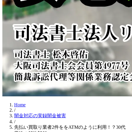
Home
/
闇金対応の実録闇金被害
/
先払い買取り業者2件ををATMのように利用！？30代