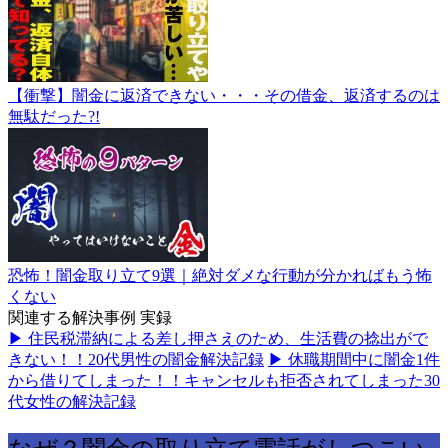
【衝撃】闇金に返済できない・・・その借金、返済するのは
無駄だった?!
恐怖！闇金取り立て9選｜絶対ダメな行動が分かればもう怖
くない
関連する解決事例
実録
▶ 住民税滞納による差し押さえのため、生活費の捻出がで
きない！！20代男性の闇金解決記録
▶ 休職期間中に闇金1件
から借りてしまった！！キャンセルも拒否されてしまった30
代女性の解決記録