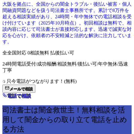
大阪を拠点に、全国からの闇金トラブル・後払い被害・個人
間融資問題などを扱う司法書士事務所です。累計で8万件を
超える相談実績があり、24時間・年中無休での電話相談を受
け付けています（2025年10月時点）。初回相談は無料で、相
談内容に応じて司法書士が直接対応します。迅速で誠実な対
応を心がけ、依頼者の不安軽減と法的な解決に注力していま
す。
全
全国対応
0
相談無料
払
後払い可
24時間電話受付/成功報酬/相談無料/後払い可/年中無休/迅速
丁寧
只今電話がつながります！(無料)
メールで相談
電話で相談
司法書士は闇金救世主！無料相談を活
用して闇金からの取り立て電話を止め
る方法