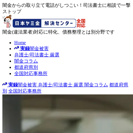
闇金からの取り立て電話がしつこい！司法書士に相談で一撃
ストップ
闇金(違法業者)対応に特化、債務整理とは別分野です
Home
実録
闇金被害
弁護士/司法書士
厳選
闇金コラム
都道府県別
全国対応事務所
実録
闇金被害
弁護士/司法書士
厳選
闇金コラム
都道府県
別
全国対応事務所