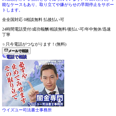
能なケースもあり、取り立てや嫌がらせの早期停止をサポー
トします。
全
全国対応
0
相談無料
払
後払い可
24時間電話受付/成功報酬/相談無料/後払い可/年中無休/迅速
丁寧
只今電話がつながります！(無料)
メールで相談
電話で相談
ウイズユー司法書士事務所