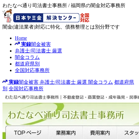
わたなべ通り司法書士事務所 / 福岡県の闇金対応事務所
闇金(違法業者)対応に特化、債務整理とは別分野です
Home
実録
闇金被害
弁護士/司法書士
厳選
闇金コラム
都道府県別
全国対応事務所
実録
闇金被害
弁護士/司法書士
厳選
闇金コラム
都道府県
別
全国対応事務所