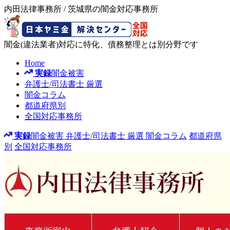
内田法律事務所 / 茨城県の闇金対応事務所
闇金(違法業者)対応に特化、債務整理とは別分野です
Home
実録
闇金被害
弁護士/司法書士
厳選
闇金コラム
都道府県別
全国対応事務所
実録
闇金被害
弁護士/司法書士
厳選
闇金コラム
都道府県
別
全国対応事務所