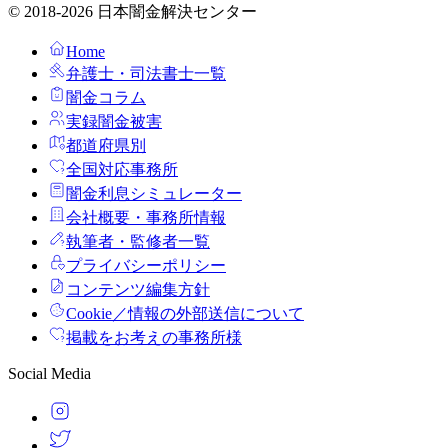
© 2018-2026 日本闇金解決センター
Home
弁護士・司法書士一覧
闇金コラム
実録闇金被害
都道府県別
全国対応事務所
闇金利息シミュレーター
会社概要・事務所情報
執筆者・監修者一覧
プライバシーポリシー
コンテンツ編集方針
Cookie／情報の外部送信について
掲載をお考えの事務所様
Social Media