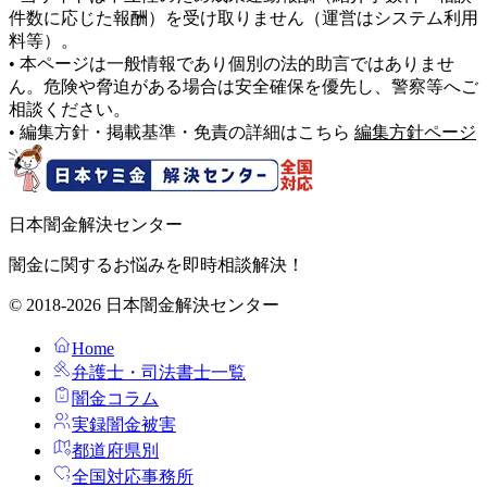
件数に応じた報酬）を受け取りません（運営はシステム利用
料等）。
• 本ページは一般情報であり個別の法的助言ではありませ
ん。危険や脅迫がある場合は安全確保を優先し、警察等へご
相談ください。
• 編集方針・掲載基準・免責の詳細はこちら
編集方針ページ
日本闇金解決センター
闇金に関するお悩みを即時相談解決！
© 2018-2026 日本闇金解決センター
Home
弁護士・司法書士一覧
闇金コラム
実録闇金被害
都道府県別
全国対応事務所