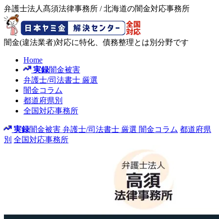
弁護士法人髙須法律事務所 / 北海道の闇金対応事務所
闇金(違法業者)対応に特化、債務整理とは別分野です
Home
実録
闇金被害
弁護士/司法書士
厳選
闇金コラム
都道府県別
全国対応事務所
実録
闇金被害
弁護士/司法書士
厳選
闇金コラム
都道府県
別
全国対応事務所