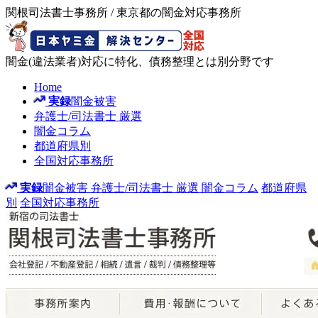
関根司法書士事務所 / 東京都の闇金対応事務所
闇金(違法業者)対応に特化、債務整理とは別分野です
Home
実録
闇金被害
弁護士/司法書士
厳選
闇金コラム
都道府県別
全国対応事務所
実録
闇金被害
弁護士/司法書士
厳選
闇金コラム
都道府県
別
全国対応事務所