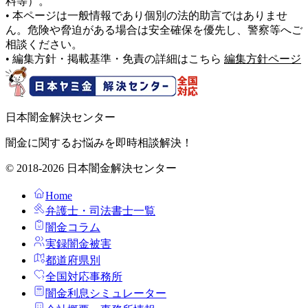
料等）。
• 本ページは一般情報であり個別の法的助言ではありませ
ん。危険や脅迫がある場合は安全確保を優先し、警察等へご
相談ください。
• 編集方針・掲載基準・免責の詳細はこちら
編集方針ページ
日本闇金解決センター
闇金に関するお悩みを即時相談解決！
© 2018-2026 日本闇金解決センター
Home
弁護士・司法書士一覧
闇金コラム
実録闇金被害
都道府県別
全国対応事務所
闇金利息シミュレーター