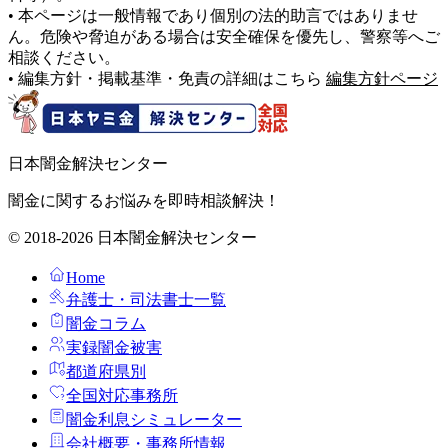
• 本ページは一般情報であり個別の法的助言ではありませ
ん。危険や脅迫がある場合は安全確保を優先し、警察等へご
相談ください。
• 編集方針・掲載基準・免責の詳細はこちら
編集方針ページ
日本闇金解決センター
闇金に関するお悩みを即時相談解決！
© 2018-2026 日本闇金解決センター
Home
弁護士・司法書士一覧
闇金コラム
実録闇金被害
都道府県別
全国対応事務所
闇金利息シミュレーター
会社概要・事務所情報