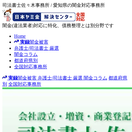
司法書士佐々木事務所 / 愛知県の闇金対応事務所
闇金(違法業者)対応に特化、債務整理とは別分野です
Home
実録
闇金被害
弁護士/司法書士
厳選
闇金コラム
都道府県別
全国対応事務所
実録
闇金被害
弁護士/司法書士
厳選
闇金コラム
都道府県
別
全国対応事務所