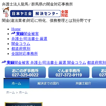
弁護士法人龍馬 / 群馬県の闇金対応事務所
闇金(違法業者)対応に特化、債務整理とは別分野です
Home
実録
闇金被害
弁護士/司法書士
厳選
闇金コラム
都道府県別
全国対応事務所
実録
闇金被害
弁護士/司法書士
厳選
闇金コラム
都道府県別