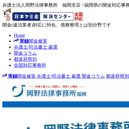
弁護士法人岡野法律事務所 福岡支店 / 福岡県の闇金対応事
闇金(違法業者)対応に特化、債務整理とは別分野です
Home
実録
闇金被害
弁護士/司法書士
厳選
闇金コラム
都道府県別
全国対応事務所
実録
闇金被害
弁護士/司法書士
厳選
闇金コラム
都道府県別