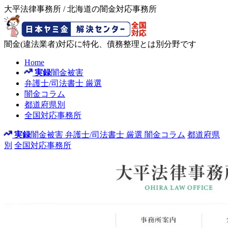
大平法律事務所 / 北海道の闇金対応事務所
闇金(違法業者)対応に特化、債務整理とは別分野です
Home
実録
闇金被害
弁護士/司法書士
厳選
闇金コラム
都道府県別
全国対応事務所
実録
闇金被害
弁護士/司法書士
厳選
闇金コラム
都道府県
別
全国対応事務所