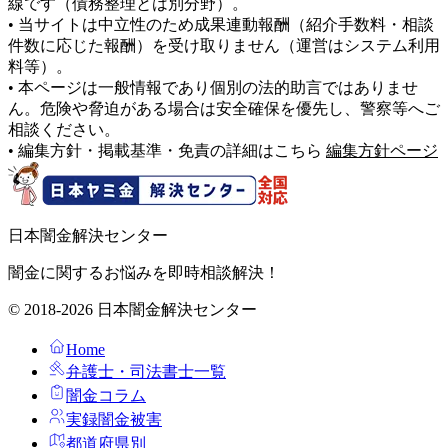
線です（債務整理とは別分野）。
• 当サイトは中立性のため成果連動報酬（紹介手数料・相談
件数に応じた報酬）を受け取りません（運営はシステム利用
料等）。
• 本ページは一般情報であり個別の法的助言ではありませ
ん。危険や脅迫がある場合は安全確保を優先し、警察等へご
相談ください。
• 編集方針・掲載基準・免責の詳細はこちら
編集方針ページ
日本闇金解決センター
闇金に関するお悩みを即時相談解決！
© 2018-2026 日本闇金解決センター
Home
弁護士・司法書士一覧
闇金コラム
実録闇金被害
都道府県別