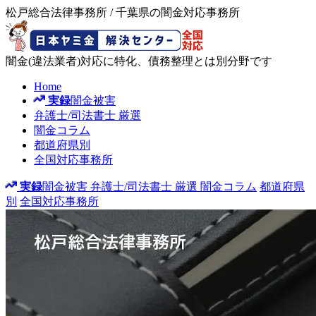
松戸総合法律事務所 / 千葉県の闇金対応事務所
闇金(違法業者)対応に特化、債務整理とは別分野です
Home
実録
闇金被害
弁護士/司法書士
厳選
闇金コラム
都道府県別
全国対応事務所
実録
闇金被害
弁護士/司法書士
厳選
闇金コラム
都道府県
別
全国対応事務所