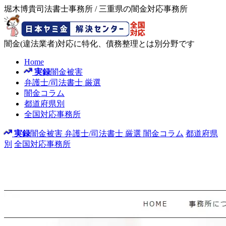
堀木博貴司法書士事務所 / 三重県の闇金対応事務所
闇金(違法業者)対応に特化、債務整理とは別分野です
Home
実録
闇金被害
弁護士/司法書士
厳選
闇金コラム
都道府県別
全国対応事務所
実録
闇金被害
弁護士/司法書士
厳選
闇金コラム
都道府県
別
全国対応事務所