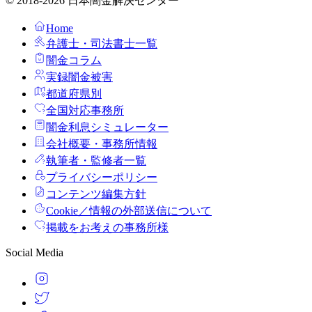
© 2018-2026 日本闇金解決センター
Home
弁護士・司法書士一覧
闇金コラム
実録闇金被害
都道府県別
全国対応事務所
闇金利息シミュレーター
会社概要・事務所情報
執筆者・監修者一覧
プライバシーポリシー
コンテンツ編集方針
Cookie／情報の外部送信について
掲載をお考えの事務所様
Social Media