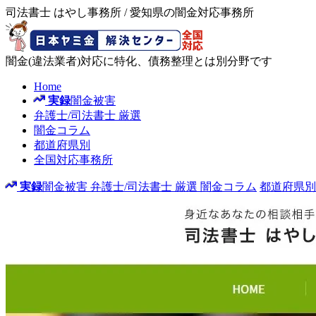
司法書士 はやし事務所 / 愛知県の闇金対応事務所
闇金(違法業者)対応に特化、債務整理とは別分野です
Home
実録
闇金被害
弁護士/司法書士
厳選
闇金コラム
都道府県別
全国対応事務所
実録
闇金被害
弁護士/司法書士
厳選
闇金コラム
都道府県別